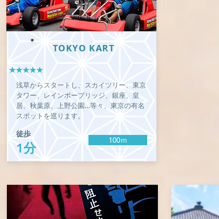
TOKYO KART
★★★★★
浅草からスタートし、スカイツリー、東京
タワー、レインボーブリッジ、銀座、皇
居、秋葉原、上野公園…等々、東京の有名
スポットを巡ります。
徒歩
100ｍ
1分