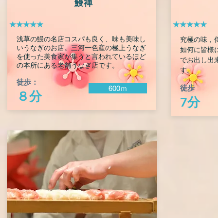
鰻禅
★★★★★
★★★★★
浅草の鰻の名店コスパも良く、味も美味し
究極の味，傳
いうなぎのお店。三河一色産の極上うなぎ
如何に皆様
を使った美食家が集うと言われているほど
でお出し出
の本所にある老舗うなぎ店です。
す。
徒歩：
徒歩
600ｍ
８分
7分