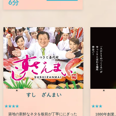
6分
すし ざんまい
★★★★
★★★
築地の新鮮なネタを板前が丁寧ににぎった
1880年創