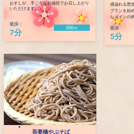
おすしが、手ごろなお値段でお召し上がり
感溢れる歴
いただけます。
ブランを始
らメインの
徒歩：
徒歩
550ｍ
7分
5分
吾妻橋やぶそば