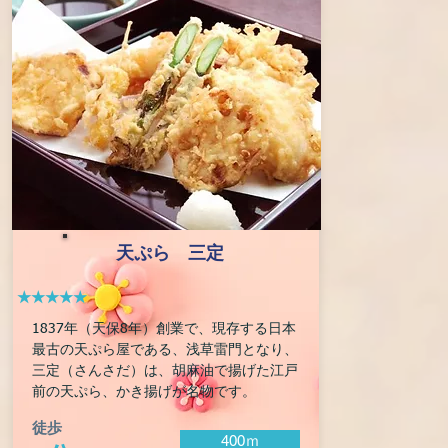
​天ぷら 三定
★★★★★
1837年（天保8年）創業で、現存する日本
最古の天ぷら屋である、浅草雷門となり、
三定（さんさだ）は、胡麻油で揚げた江戸
前の天ぷら、かき揚げが名物です。
徒歩
400ｍ