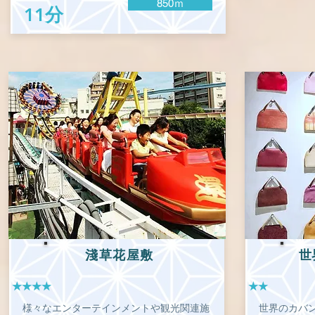
850ｍ
11分
淺草花屋敷
世
★★★★
★★
様々なエンターテインメントや観光関連施
世界のカバ