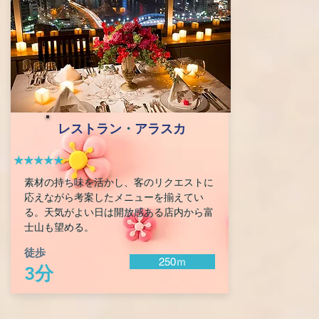
レストラン
・
アラスカ
★★★★★
素材の持ち味を活かし、客のリクエストに
応えながら考案したメニューを揃えてい
る。天気がよい日は開放感ある店内から富
士山も望める。
徒歩
250ｍ
3分