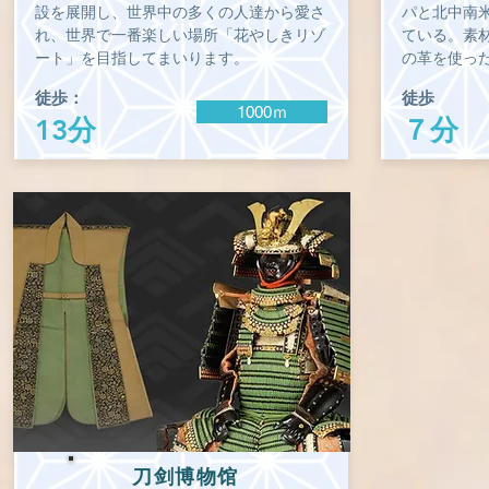
設を展開し、世界中の多くの人達から愛さ
パと北中南
れ、世界で一番楽しい場所「花やしきリゾ
ている。素
ート」を目指してまいります。
の革を使っ
徒歩：
徒歩
1000ｍ
13分
７分
刀剑博物馆