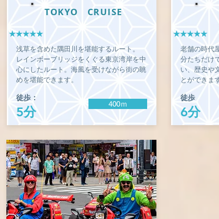
TOKYO CRUISE
★★★★★
★★★★★
浅草を含めた隅田川を堪能するルート。
老舗の時代
レインボーブリッジをくぐる東京湾岸を中
分たちだけ
心にしたルート。海風を受けながら街の眺
い、歴史や
めを堪能できます。
とができま
徒歩：
徒歩
400ｍ
5分
6分