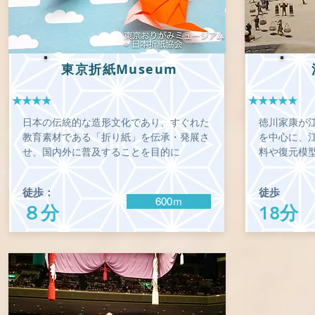
東京折紙Museum
★★★★
★★★★★
日本の伝統的な造形文化であり、すぐれた
徳川家康が江
教育素材である「折り紙」を伝承・発展さ
を中心に、
せ、国内外に普及することを目的に
料や復元模
徒歩：
徒歩
600ｍ
８分
18分