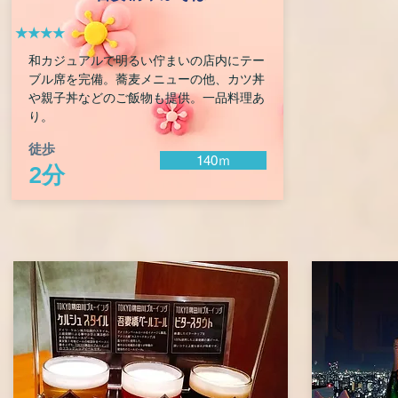
★★★★
和カジュアルで明るい佇まいの店内にテー
ブル席を完備。蕎麦メニューの他、カツ丼
や親子丼などのご飯物も提供。一品料理あ
り。
徒歩
140ｍ
2分