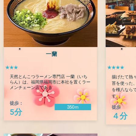
一蘭
★★★
★★★★
天然とんこつラーメン専門店 一蘭（いち
揚げたて熱
らん）は、福岡県福岡市に本社を置くラー
苔を使った
メンチェーン店である
を権八なら
す。
徒歩：
徒歩
350ｍ
5分
４分