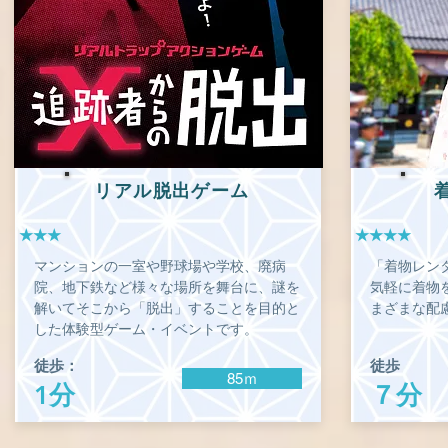
リアル脱出ゲーム
★★★
★★★★
マンションの一室や野球場や学校、廃病
「着物レン
院、地下鉄など様々な場所を舞台に、謎を
気軽に着物
解いてそこから「脱出」することを目的と
まざまな配
した体験型ゲーム・イベントです。
徒歩：
徒歩
85ｍ
1分
７分